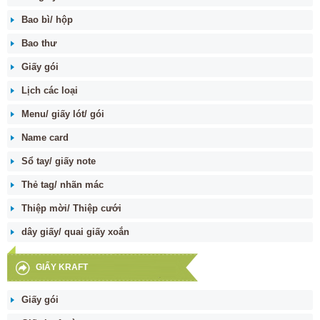
Bao bì/ hộp
Bao thư
Giấy gói
Lịch các loại
Menu/ giấy lót/ gói
Name card
Sổ tay/ giấy note
Thẻ tag/ nhãn mác
Thiệp mời/ Thiệp cưới
dây giấy/ quai giấy xoắn
GIẤY KRAFT
Giấy gói