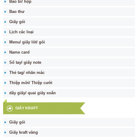
Bao bì/ hộp
Bao thư
Giấy gói
Lịch các loại
Menu/ giấy lót/ gói
Name card
Sổ tay/ giấy note
Thẻ tag/ nhãn mác
Thiệp mời/ Thiệp cưới
dây giấy/ quai giấy xoắn
GIẤY KRAFT
Giấy gói
Giấy kraft vàng