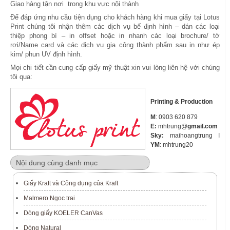
Giao hàng tận nơi trong khu vực nội thành
Để đáp ứng nhu cầu tiện dụng cho khách hàng khi mua giấy tại Lotus
Print chúng tôi nhận thêm các dịch vụ bế định hình – dán các loại
thiệp phong bì – in offset hoặc in nhanh các loại brochure/ tờ
rơi/Name card và các dịch vụ gia công thành phẩm sau in như ép
kim/ phun UV định hình.
Mọi chi tiết cần cung cấp giấy mỹ thuật xin vui lòng liên hệ với chúng
tôi qua:
Printing & Production
M
: 0903 620 879
E:
mhtrung@
gmail.com
Sky:
maihoangtrung I
YM
: mhtrung20
Nội dung cùng danh mục
Giấy Kraft và Công dụng của Kraft
Malmero Ngọc trai
Dòng giấy KOELER CanVas
Dòng Natural