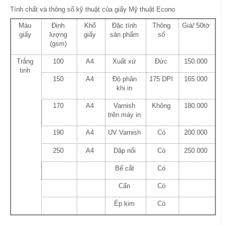
Tính chất và thông số kỹ thuật của giấy Mỹ thuật Econo
Màu
Định
Khổ
Đặc tính
Thông
Giá/ 50tờ
giấy
lượng
giấy
sản phẩm
số
(gsm)
Trắng
100
A4
Xuất xứ
Đức
150.000
tinh
150
A4
Độ phân
175 DPI
165.000
khi in
170
A4
Varnish
Không
180.000
trên máy in
190
A4
UV Varnish
Có
200.000
250
A4
Dập nổi
Có
250.000
Bế cắt
Có
Cấn
Có
Ép kim
Có