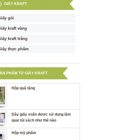
GIẤY KRAFT
iấy gói
iấy kraft vàng
iấy kraft trắng
Giấy thực phẩm
ẢN PHẨM TỪ GIẤY KRAFT
Hộp quà tặng
Dây giấy xoắn được sử dụng làm
quai túi xách như thế nào
Hộp mỹ phẩm