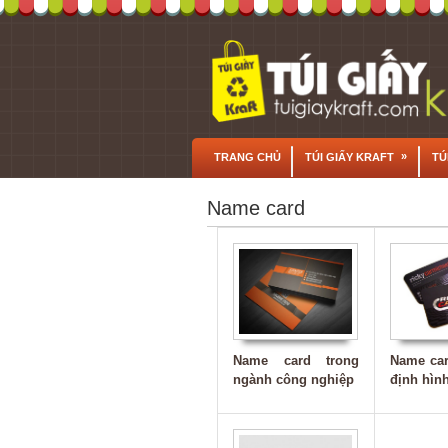
»
TRANG CHỦ
TÚI GIẤY KRAFT
TÚ
Name card
Name card trong
Name ca
ngành công nghiệp
định hìn