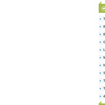
T
B
B
G
L
M
S
T
T
d