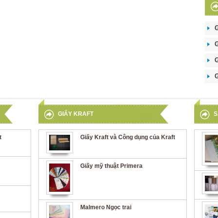
G
G
G
GIẤY KRAFT
S
t
Giấy Kraft và Công dụng của Kraft
Giấy mỹ thuật Primera
Malmero Ngọc trai