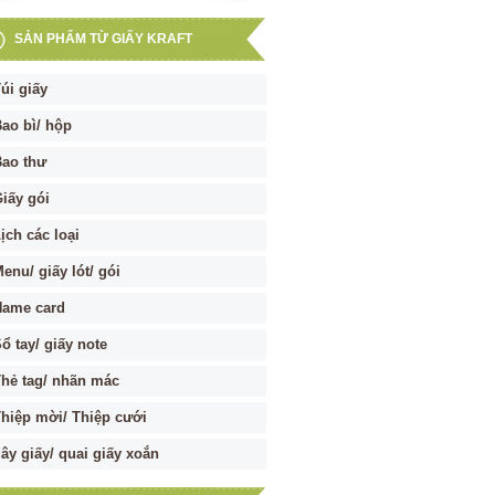
SẢN PHẨM TỪ GIẤY KRAFT
úi giấy
ao bì/ hộp
ao thư
iấy gói
ịch các loại
enu/ giấy lót/ gói
Name card
ổ tay/ giấy note
hẻ tag/ nhãn mác
hiệp mời/ Thiệp cưới
ây giấy/ quai giấy xoắn