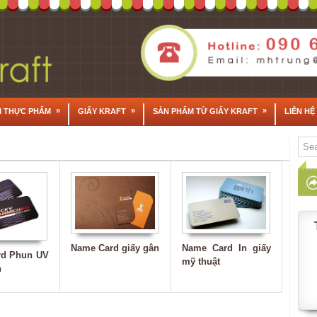
»
»
»
I THỰC PHẨM
GIẤY KRAFT
SẢN PHẨM TỪ GIẤY KRAFT
LIÊN HỆ
Name Card In giấy
Name Card giấy gân
rd Phun UV
mỹ thuật
h