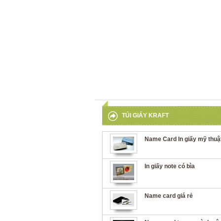
TÚI GIẤY KRAFT
Name Card In giấy mỹ thuậ
In giấy note có bìa
Name card giá rẻ